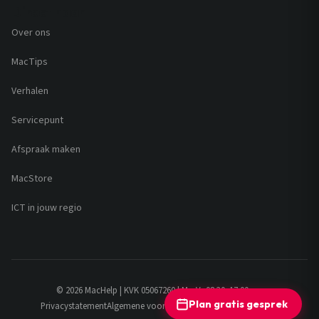
Direct naar
Over ons
MacTips
Verhalen
Servicepunt
Afspraak maken
MacStore
ICT in jouw regio
© 2026 MacHelp | KVK 05067260 | Ma-Vr 08:30–17:00 uur
Plan gratis gesprek
Privacystatement
Algemene voorwaarden
Retourbeleid
Sitemap