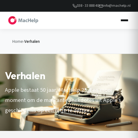
038 - 33 888 40
info@machelp.nl
Home
›
Verhalen
Verhalen
Apple bestaat 50 jaar, MacHelp 25. Een mooi
moment om de markante anekdotes uit Apple's
geschiedenis op een rijtje te zetten.