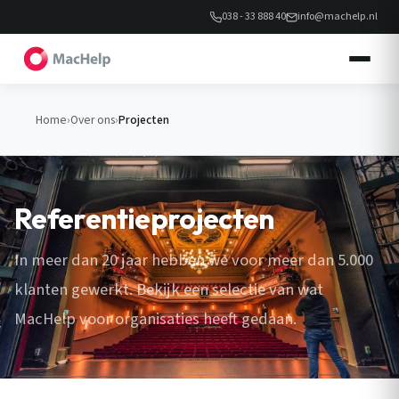
038 - 33 888 40
info@machelp.nl
Home
›
Over ons
›
Projecten
Referentieprojecten
In meer dan 20 jaar hebben we voor meer dan 5.000
klanten gewerkt. Bekijk een selectie van wat
MacHelp voor organisaties heeft gedaan.