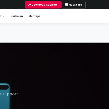
Download Support
🛍 MacStore
t
Verhalen
MacTips
e support.