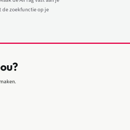
 Maak de AirTag vast aan je
et de zoekfunctie op je
jou?
 maken.