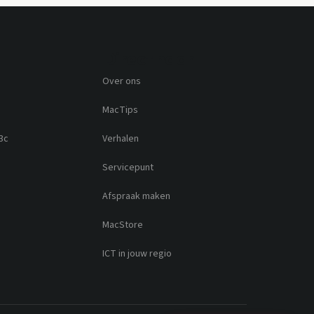
Direct naar
Over ons
MacTips
3c
Verhalen
Servicepunt
Afspraak maken
MacStore
ICT in jouw regio