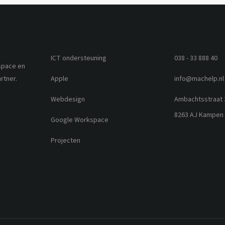
Diensten
Contact
ICT ondersteuning
038 - 33 888 40
space en
rtner.
Apple
info@machelp.nl
Webdesign
Ambachtsstraat 
8263 AJ Kampen
Google Workspace
Projecten