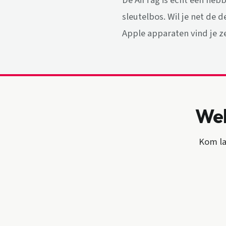
De AirTag is echt een hebb
sleutelbos. Wil je net de d
Apple apparaten vind je z
Wel
Kom la