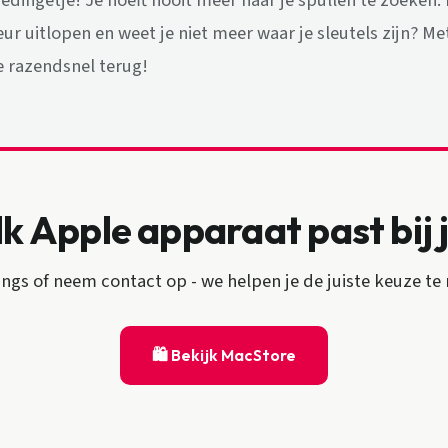
edingetje! Je hoeft nooit meer naar je spullen te zoeken.
eur uitlopen en weet je niet meer waar je sleutels zijn? M
e razendsnel terug!
k Apple apparaat past bij 
ngs of neem contact op - we helpen je de juiste keuze te
🛍 Bekijk MacStore