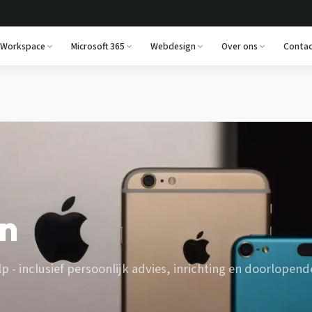
 Workspace
Microsoft 365
Webdesign
Over ons
Contac
n
 - inclusief persoonlijk advies, inrichting en doorlopend