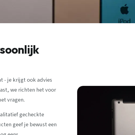
soonlijk
 - je krijgt ook advies
ast, we richten het voor
met vragen.
litatief gecheckte
ucten geef je bewust een
nog eens.