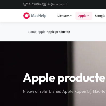
038 - 33 888 40
info@machelp.nl
Diensten
Apple
Google
Home
›
Apple
›
Apple producten
Apple producte
Nieuw of refurbished Apple kopen bij MacHelp