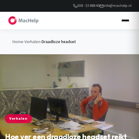
038 - 33 888 40
info@machelp.nl
Home
›
Verhalen
›
Draadloze headset
Verhalen
Hoe ver een draadloze headset reikt