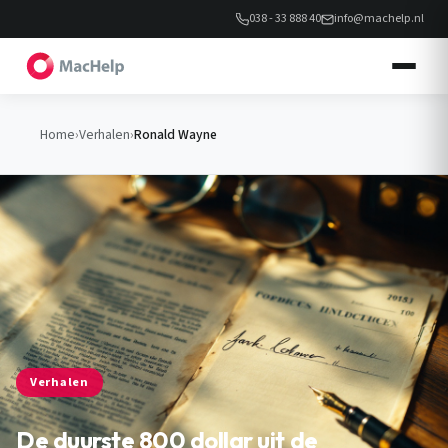
038 - 33 888 40
info@machelp.nl
Home
›
Verhalen
›
Ronald Wayne
Verhalen
De duurste 800 dollar uit de