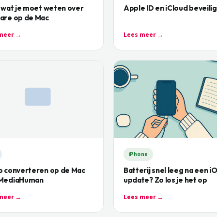
 wat je moet weten over
Apple ID en iCloud beveili
are op de Mac
meer →
Lees meer →
iPhone
o converteren op de Mac
Batterij snel leeg na een i
MediaHuman
update? Zo los je het op
meer →
Lees meer →