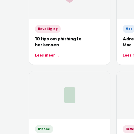
Beveiliging
Mac
10 tips om phishing te
Adres
herkennen
Mac
Lees meer →
Lees 
iPhone
Beve