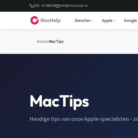
038 - 33 888 40
info@machelp.nl
Diensten
Apple
Google
Home
›
MacTips
MacTips
Handige tips van onze Apple-specialisten - z