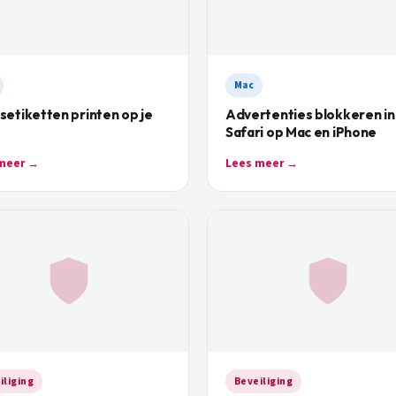
Mac
etiketten printen op je
Advertenties blokkeren in
Safari op Mac en iPhone
meer →
Lees meer →
iliging
Beveiliging