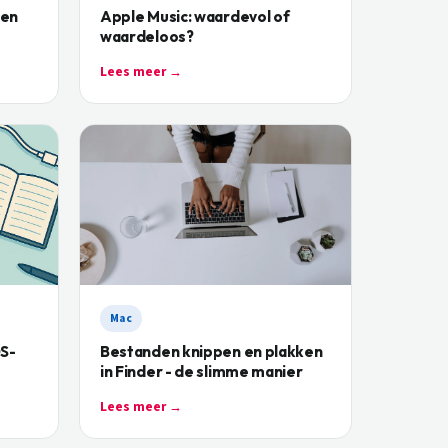
gen
Apple Music: waardevol of
waardeloos?
Lees meer →
Mac
OS-
Bestanden knippen en plakken
in Finder - de slimme manier
Lees meer →