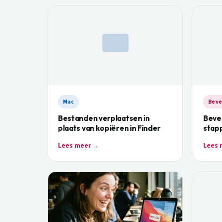
Mac
Beve
Bestanden verplaatsen in
Bevei
plaats van kopiëren in Finder
stap
Lees meer →
Lees 