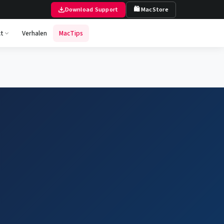
Download Support
🛍 MacStore
t
Verhalen
MacTips