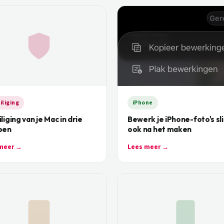
iliging
iPhone
liging van je Mac in drie
Bewerk je iPhone-foto's sl
pen
ook na het maken
meer →
Lees meer →