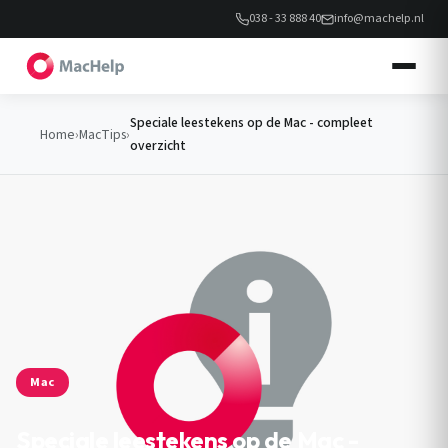
038 - 33 888 40
info@machelp.nl
Speciale leestekens op de Mac - compleet
Home
›
MacTips
›
overzicht
Mac
Speciale leestekens op de Mac -