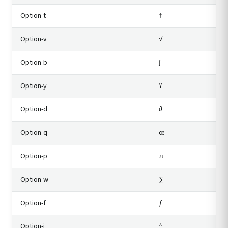
Option-t
†
Option-v
√
Option-b
∫
Option-y
¥
Option-d
∂
Option-q
œ
Option-p
π
Option-w
∑
Option-f
ƒ
Option-i
^