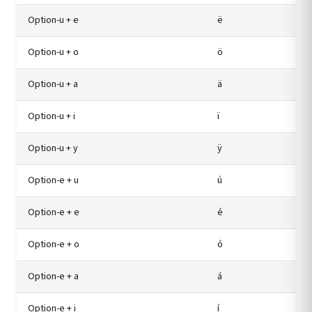
Option-u + e
ë
Option-u + o
ö
Option-u + a
ä
Option-u + i
ï
Option-u + y
ÿ
Option-e + u
ú
Option-e + e
é
Option-e + o
ó
Option-e + a
á
Option-e + i
í