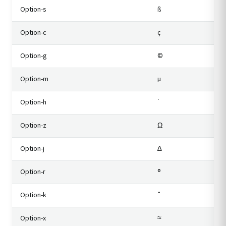
Option-s
ß
Option-c
ç
Option-g
©
Option-m
µ
Option-h
˙
Option-z
Ω
Option-j
∆
Option-r
®
Option-k
˚
Option-x
≈