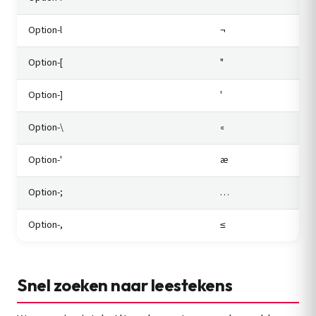
Option-l
¬
Option-[
"
Option-]
'
Option-\
«
Option-'
æ
Option-;
…
Option-,
≤
Snel zoeken naar leestekens