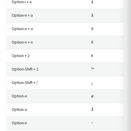
Option-i + a
â
Option-n + a
ã
Option-n + o
õ
Option-n + n
ñ
Option + 2
€
Option-Shift + 2
™
Option-Shift + /
¿
Option-o
ø
Option-a
å
Option-n
~