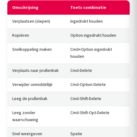
Omschrijving
Toets combinatie
Verplaatsen (slepen)
Ingedrukt houden
Kopiëren
Option ingedrukt houden
Snelkoppeling maken
Cmd+Option ingedrukt
houden
Verplaats naar prullenbak
Cmd-Delete
Verwijder onmiddellijk
Cmd-Option-Delete
Leeg de prullenbak
Cmd-Shift-Delete
Leeg zonder
Cmd-Shift-Opt-Delete
waarschuwing
Snel weergeven
Spatie