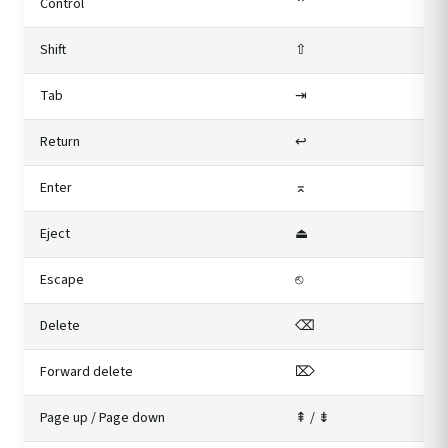
Control
⌃
Shift
⇧
Tab
⇥
Return
↩
Enter
⌅
Eject
⏏
Escape
⎋
Delete
⌫
Forward delete
⌦
Page up / Page down
⇞ / ⇟