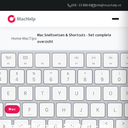
038 - 33 888 40
info@machelp.nl
Mac Sneltoetsen & Shortcuts - het complete
Home
›
MacTips
›
overzicht
Mac
Mac Sneltoetsen & Shortcuts - het