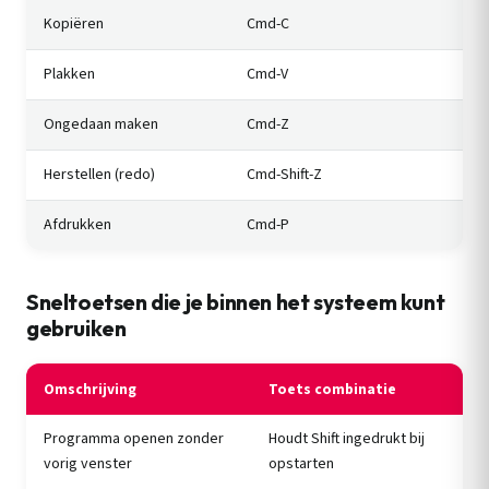
Kopiëren
Cmd-C
Plakken
Cmd-V
Ongedaan maken
Cmd-Z
Herstellen (redo)
Cmd-Shift-Z
Afdrukken
Cmd-P
Sneltoetsen die je binnen het systeem kunt
gebruiken
Omschrijving
Toets combinatie
Programma openen zonder
Houdt Shift ingedrukt bij
vorig venster
opstarten