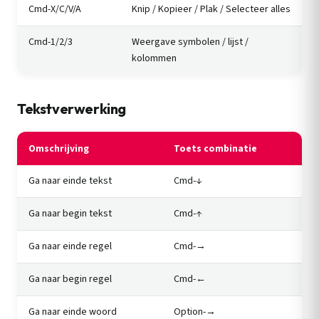
Cmd-X/C/V/A
Knip / Kopieer / Plak / Selecteer alles
Cmd-1/2/3
Weergave symbolen / lijst /
kolommen
Tekstverwerking
Omschrijving
Toets combinatie
Ga naar einde tekst
Cmd-↓
Ga naar begin tekst
Cmd-↑
Ga naar einde regel
Cmd-→
Ga naar begin regel
Cmd-←
Ga naar einde woord
Option-→